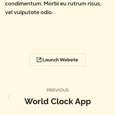
condimentum. Morbi eu rutrum risus,
vel vulputate odio.
Launch Website
Project
PREVIOUS
World Clock App
Previous
navigation
project: