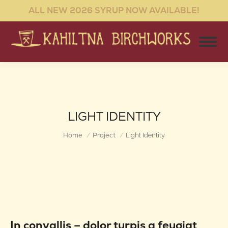
ALL NEW 2026 SYRUP NOW AVAILABLE!
LIGHT IDENTITY
You are here:
Home
Project
Light Identity
In convallis – dolor turpis a feugiat